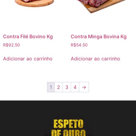
Contra Filé Bovino Kg
Contra Minga Bovina Kg
R$
92.50
R$
54.50
Adicionar ao carrinho
Adicionar ao carrinho
1
2
3
4
→